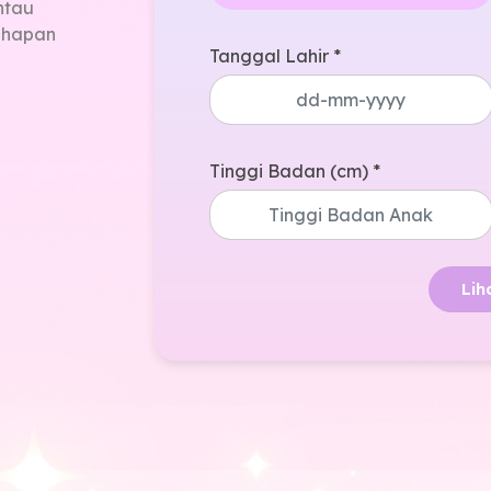
ntau
tahapan
Tanggal Lahir *
Tinggi Badan (cm) *
Lih