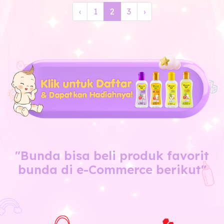
‹
1
2
3
›
"Bunda bisa beli produk favorit
bunda di e-Commerce berikut"